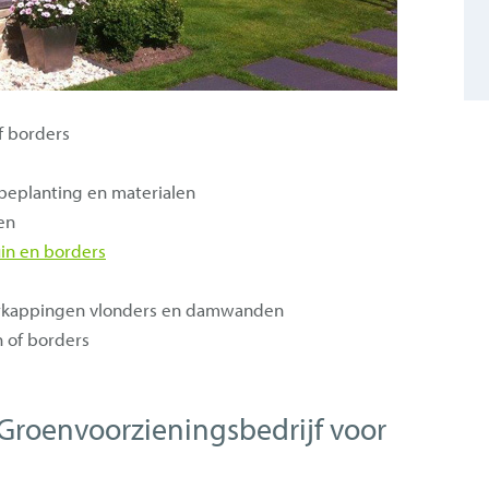
f borders
 beplanting en materialen
en
uin en borders
verkappingen vlonders en damwanden
 of borders
Groenvoorzieningsbedrijf voor